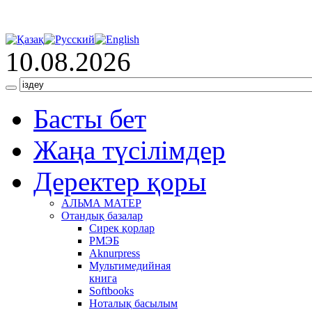
10.08.2026
Басты бет
Жаңа түсілімдер
Деректер қоры
АЛЬМА МАТЕР
Отандық базалар
Сирек қорлар
РМЭБ
Аknurpress
Мультимедийная
книга
Softbooks
Ноталық басылым