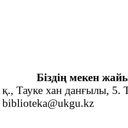
Біздің мекен жайы
қ., Тауке хан данғылы, 5. 
biblioteka@ukgu.kz