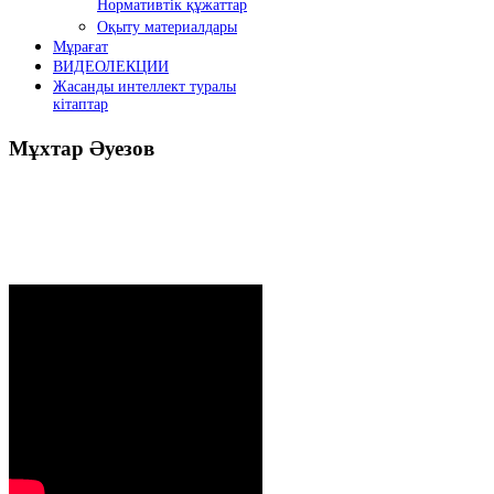
Нормативтік құжаттар
Оқыту материалдары
Мұрағат
ВИДЕОЛЕКЦИИ
Жасанды интеллект туралы
кітаптар
Мұхтар
Әуезов
Президенттің жолдауы