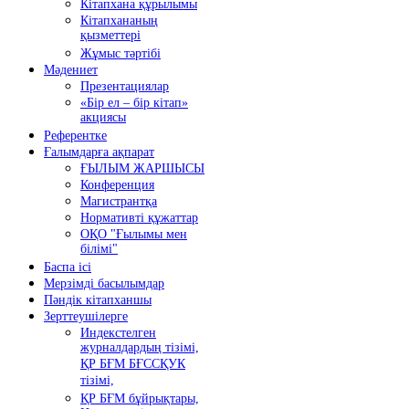
Кітапхана құрылымы
Кітапхананың
қызметтері
Жұмыс тәртібі
Мәдениет
Презентациялар
«Бір ел – бір кітап»
акциясы
Референтке
Ғалымдарға ақпарат
ҒЫЛЫМ ЖАРШЫСЫ
Конференция
Магистрантқа
Нормативті құжаттар
ОҚО "Ғылымы мен
білімі"
Баспа ісі
Мерзімді басылымдар
Пәндік кітапханшы
Зерттеушілерге
Индекстелген
журналдардың тізімі,
ҚР БҒМ БҒССҚУК
тізімі,
ҚР БҒМ бұйрықтары,