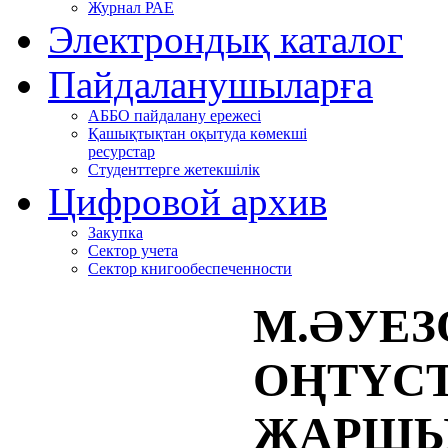
Журнал РАЕ
Электрондық каталог
Пайдаланушыларға
АББО пайдалану ережесі
Қашықтықтан оқытуда көмекші
ресурстар
Студенттерге жетекшілік
Цифровой архив
Закупка
Сектор учета
Сектор книгообеспеченности
М.ӘУЕЗ
ОҢТҮСТ
ЖАРШЫ