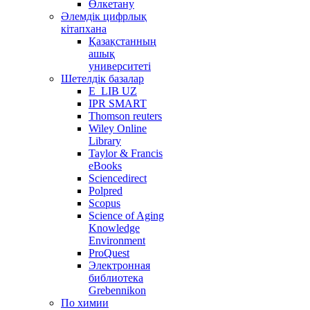
Өлкетану
Әлемдік цифрлық
кітапхана
Қазақстанның
ашық
университеті
Шетелдік базалар
E_LIB UZ
IPR SMART
Thomson reuters
Wiley Online
Library
Taylor & Francis
eBooks
Sciencedirect
Polpred
Scopus
Science of Aging
Knowledge
Environment
ProQuest
Электронная
библиотека
Grebennikon
По химии