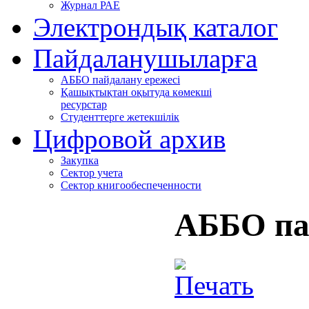
Журнал РАЕ
Электрондық каталог
Пайдаланушыларға
АББО пайдалану ережесі
Қашықтықтан оқытуда көмекші
ресурстар
Студенттерге жетекшілік
Цифровой архив
Закупка
Сектор учета
Сектор книгообеспеченности
АББО па