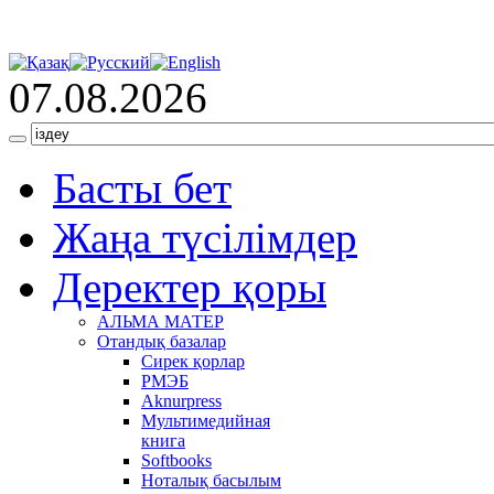
07.08.2026
Басты бет
Жаңа түсілімдер
Деректер қоры
АЛЬМА МАТЕР
Отандық базалар
Сирек қорлар
РМЭБ
Аknurpress
Мультимедийная
книга
Softbooks
Ноталық басылым