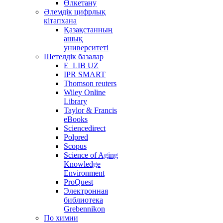
Өлкетану
Әлемдік цифрлық
кітапхана
Қазақстанның
ашық
университеті
Шетелдік базалар
E_LIB UZ
IPR SMART
Thomson reuters
Wiley Online
Library
Taylor & Francis
eBooks
Sciencedirect
Polpred
Scopus
Science of Aging
Knowledge
Environment
ProQuest
Электронная
библиотека
Grebennikon
По химии