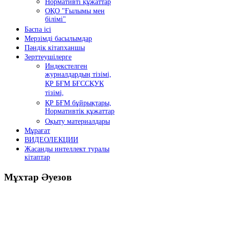
Нормативті құжаттар
ОҚО "Ғылымы мен
білімі"
Баспа ісі
Мерзімді басылымдар
Пәндік кітапханшы
Зерттеушілерге
Индекстелген
журналдардың тізімі,
ҚР БҒМ БҒССҚУК
тізімі,
ҚР БҒМ бұйрықтары,
Нормативтік құжаттар
Оқыту материалдары
Мұрағат
ВИДЕОЛЕКЦИИ
Жасанды интеллект туралы
кітаптар
Мұхтар
Әуезов
Президенттің жолдауы