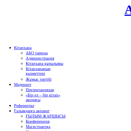
Кітапхана
АБО тарихы
Администрация
Кітапхана құрылымы
Кітапхананың
қызметтері
Жұмыс тәртібі
Мәдениет
Презентациялар
«Бір ел – бір кітап»
акциясы
Референтке
Ғалымдарға ақпарат
ҒЫЛЫМ ЖАРШЫСЫ
Конференция
Магистрантқа