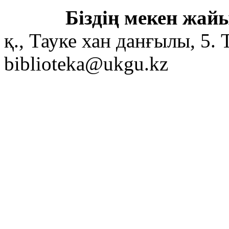
Біздің мекен жайы
қ., Тауке хан данғылы, 5. 
biblioteka@ukgu.kz