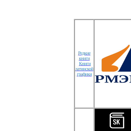
Редкие
книги
Книги
латинской
графики