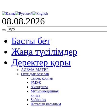
08.08.2026
Басты бет
Жаңа түсілімдер
Деректер қоры
АЛЬМА МАТЕР
Отандық базалар
Сирек қорлар
РМЭБ
Аknurpress
Мультимедийная
книга
Softbooks
Ноталық басылым