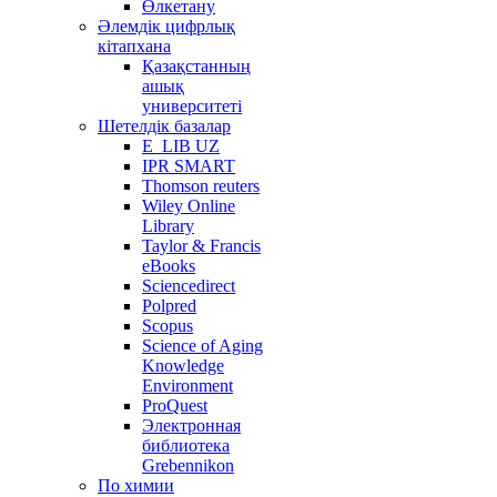
Өлкетану
Әлемдік цифрлық
кітапхана
Қазақстанның
ашық
университеті
Шетелдік базалар
E_LIB UZ
IPR SMART
Thomson reuters
Wiley Online
Library
Taylor & Francis
eBooks
Sciencedirect
Polpred
Scopus
Science of Aging
Knowledge
Environment
ProQuest
Электронная
библиотека
Grebennikon
По химии