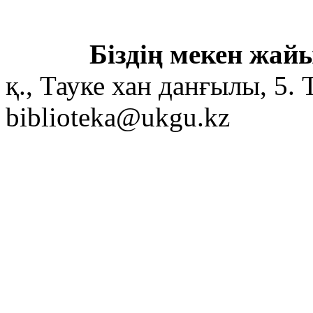
Біздің мекен жайы
қ., Тауке хан данғылы, 5. 
biblioteka@ukgu.kz