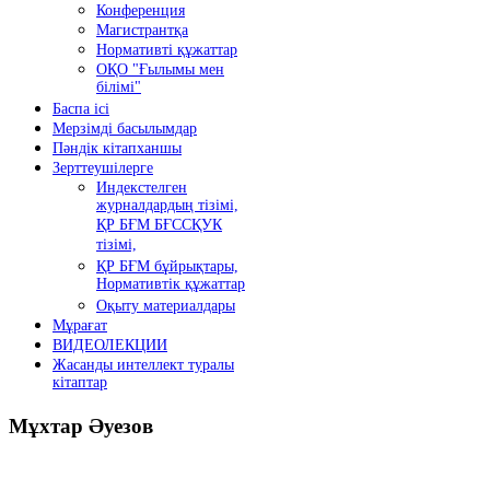
Конференция
Магистрантқа
Нормативті құжаттар
ОҚО "Ғылымы мен
білімі"
Баспа ісі
Мерзімді басылымдар
Пәндік кітапханшы
Зерттеушілерге
Индекстелген
журналдардың тізімі,
ҚР БҒМ БҒССҚУК
тізімі,
ҚР БҒМ бұйрықтары,
Нормативтік құжаттар
Оқыту материалдары
Мұрағат
ВИДЕОЛЕКЦИИ
Жасанды интеллект туралы
кітаптар
Мұхтар
Әуезов