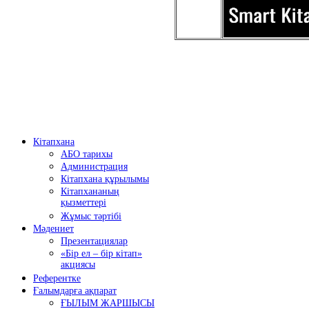
Кітапхана
АБО тарихы
Администрация
Кітапхана құрылымы
Кітапхананың
қызметтері
Жұмыс тәртібі
Мәдениет
Презентациялар
«Бір ел – бір кітап»
акциясы
Референтке
Ғалымдарға ақпарат
ҒЫЛЫМ ЖАРШЫСЫ