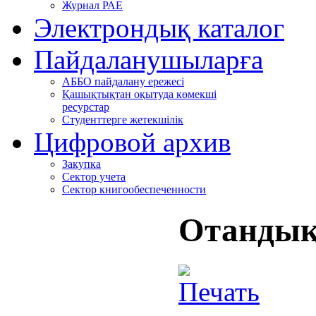
Журнал РАЕ
Электрондық каталог
Пайдаланушыларға
АББО пайдалану ережесі
Қашықтықтан оқытуда көмекші
ресурстар
Студенттерге жетекшілік
Цифровой архив
Закупка
Сектор учета
Сектор книгообеспеченности
Отандық