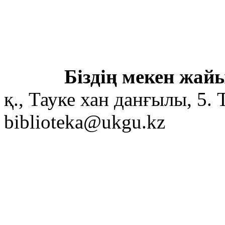
Біздің мекен жайы
қ., Тауке хан данғылы, 5. 
biblioteka@ukgu.kz