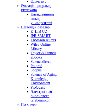
Өлкетану
Әлемдік цифрлық
кітапхана
Қазақстанның
ашық
университеті
Шетелдік базалар
E_LIB UZ
IPR SMART
Thomson reuters
Wiley Online
Library
Taylor & Francis
eBooks
Sciencedirect
Polpred
Scopus
Science of Aging
Knowledge
Environment
ProQuest
Электронная
библиотека
Grebennikon
По химии