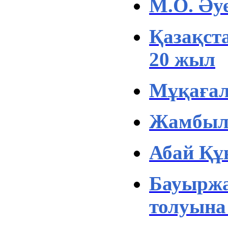
М.О. Әу
Қазақста
20 жыл
Мұқағал
Жамбыл 
Абай Құ
Бауырж
толуына