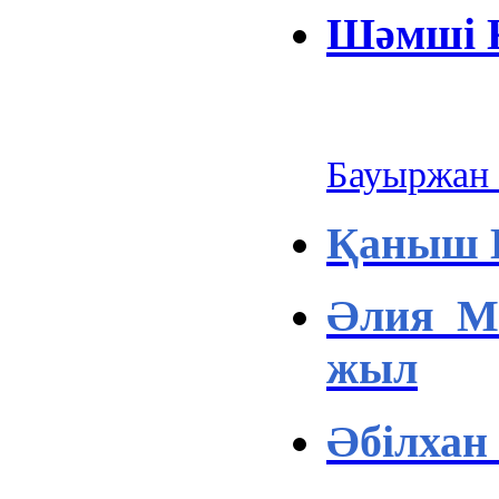
Шәмші Қ
Бауыржан
Қаныш 
Әлия Мо
жыл
Әбілхан