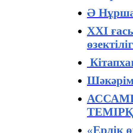
Ә Нұрша
ХХІ ғас
ө
зектіліг
Кітапха
Шәкәрім
АССАМБ
ТЕМІР
«
Ерлік 