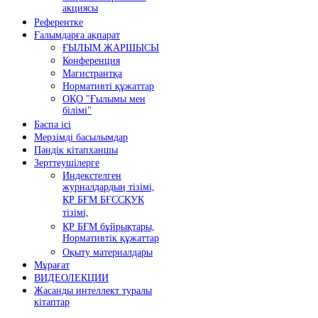
акциясы
Референтке
Ғалымдарға ақпарат
ҒЫЛЫМ ЖАРШЫСЫ
Конференция
Магистрантқа
Нормативті құжаттар
ОҚО "Ғылымы мен
білімі"
Баспа ісі
Мерзімді басылымдар
Пәндік кітапханшы
Зерттеушілерге
Индекстелген
журналдардың тізімі,
ҚР БҒМ БҒССҚУК
тізімі,
ҚР БҒМ бұйрықтары,
Нормативтік құжаттар
Оқыту материалдары
Мұрағат
ВИДЕОЛЕКЦИИ
Жасанды интеллект туралы
кітаптар