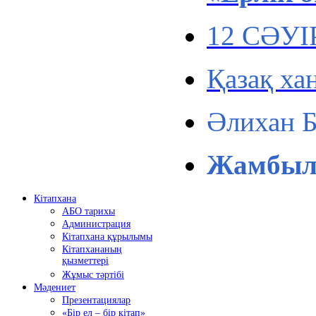
12 СӘУ
Қазақ ха
Әлихан 
Жамбыл 
Кітапхана
АБО тарихы
Администрация
Кітапхана құрылымы
Кітапхананың
қызметтері
Жұмыс тәртібі
Мәдениет
Презентациялар
«Бір ел – бір кітап»