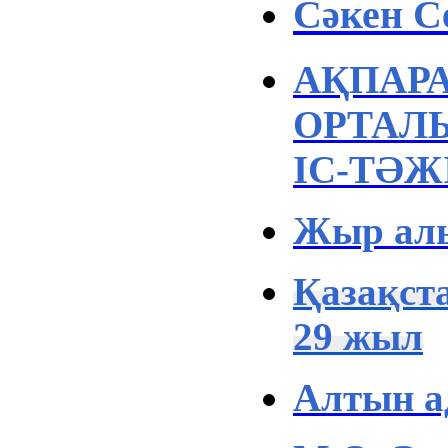
Сәкен С
АҚПАРА
ОРТАЛ
ІС-ТӘЖ
Жыр алы
Қазақста
29 жыл
Алтын а