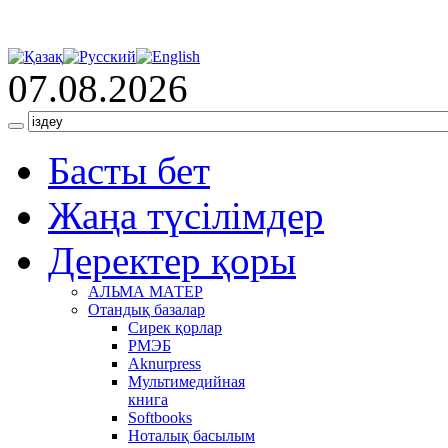
07.08.2026
Басты бет
Жаңа түсілімдер
Деректер қоры
АЛЬМА МАТЕР
Отандық базалар
Сирек қорлар
РМЭБ
Аknurpress
Мультимедийная
книга
Softbooks
Ноталық басылым