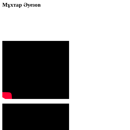
Мұхтар
Әуезов
Президенттің жолдауы