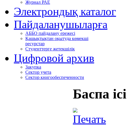
Журнал РАЕ
Электрондық каталог
Пайдаланушыларға
АББО пайдалану ережесі
Қашықтықтан оқытуда көмекші
ресурстар
Студенттерге жетекшілік
Цифровой архив
Закупка
Сектор учета
Сектор книгообеспеченности
Баспа ісі