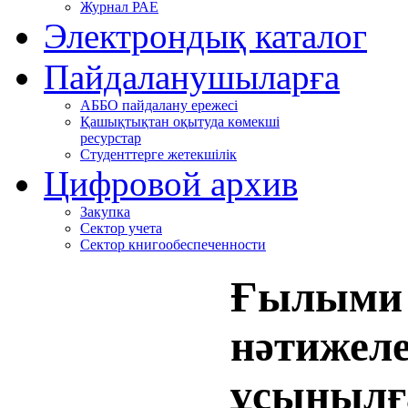
Журнал РАЕ
Электрондық каталог
Пайдаланушыларға
АББО пайдалану ережесі
Қашықтықтан оқытуда көмекші
ресурстар
Студенттерге жетекшілік
Цифровой архив
Закупка
Сектор учета
Сектор книгообеспеченности
Ғылыми қ
нәтижеле
ұсыныл