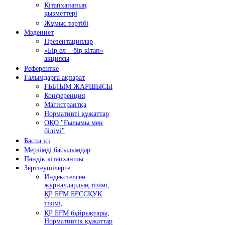
Кітапхананың
қызметтері
Жұмыс тәртібі
Мәдениет
Презентациялар
«Бір ел – бір кітап»
акциясы
Референтке
Ғалымдарға ақпарат
ҒЫЛЫМ ЖАРШЫСЫ
Конференция
Магистрантқа
Нормативті құжаттар
ОҚО "Ғылымы мен
білімі"
Баспа ісі
Мерзімді басылымдар
Пәндік кітапханшы
Зерттеушілерге
Индекстелген
журналдардың тізімі,
ҚР БҒМ БҒССҚУК
тізімі,
ҚР БҒМ бұйрықтары,
Нормативтік құжаттар