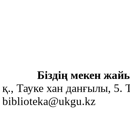
Біздің мекен жайы
қ., Тауке хан данғылы, 5. 
biblioteka@ukgu.kz