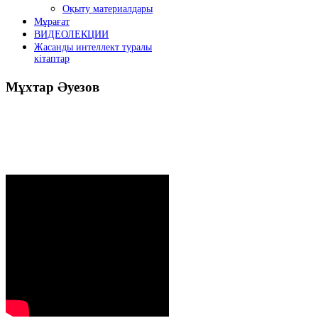
Оқыту материалдары
Мұрағат
ВИДЕОЛЕКЦИИ
Жасанды интеллект туралы
кітаптар
Мұхтар
Әуезов
Президенттің жолдауы