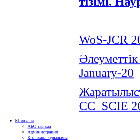
тізімі. На
WoS-JCR 20
Әлеуметтік
January-20
Жаратылыст
CC_SCIE 20
Кітапхана
АБО тарихы
Администрация
Кітапхана құрылымы