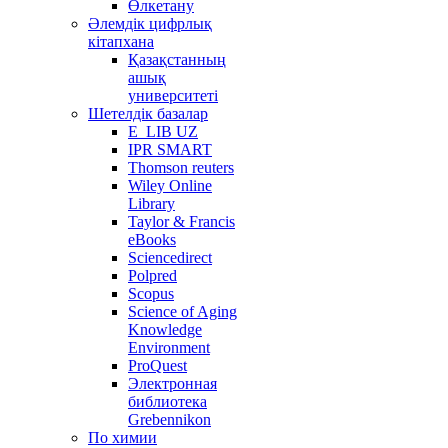
Өлкетану
Әлемдік цифрлық
кітапхана
Қазақстанның
ашық
университеті
Шетелдік базалар
E_LIB UZ
IPR SMART
Thomson reuters
Wiley Online
Library
Taylor & Francis
eBooks
Sciencedirect
Polpred
Scopus
Science of Aging
Knowledge
Environment
ProQuest
Электронная
библиотека
Grebennikon
По химии