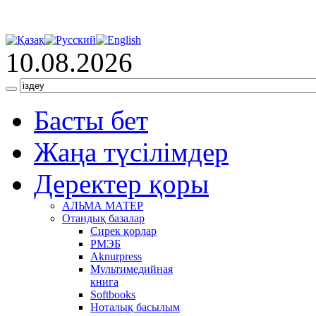
10.08.2026
Басты бет
Жаңа түсілімдер
Деректер қоры
АЛЬМА МАТЕР
Отандық базалар
Сирек қорлар
РМЭБ
Аknurpress
Мультимедийная
книга
Softbooks
Ноталық басылым