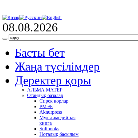
08.08.2026
Басты бет
Жаңа түсілімдер
Деректер қоры
АЛЬМА МАТЕР
Отандық базалар
Сирек қорлар
РМЭБ
Аknurpress
Мультимедийная
книга
Softbooks
Ноталық басылым