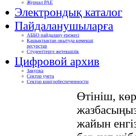
Журнал РАЕ
Электрондық каталог
Пайдаланушыларға
АББО пайдалану ережесі
Қашықтықтан оқытуда көмекші
ресурстар
Студенттерге жетекшілік
Цифровой архив
Закупка
Сектор учета
Сектор книгообеспеченности
Өтініш, көр
жазбасыңыз
жайын енгіз