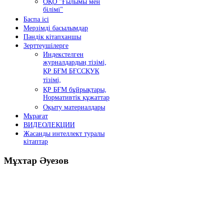
ОҚО "Ғылымы мен
білімі"
Баспа ісі
Мерзімді басылымдар
Пәндік кітапханшы
Зерттеушілерге
Индекстелген
журналдардың тізімі,
ҚР БҒМ БҒССҚУК
тізімі,
ҚР БҒМ бұйрықтары,
Нормативтік құжаттар
Оқыту материалдары
Мұрағат
ВИДЕОЛЕКЦИИ
Жасанды интеллект туралы
кітаптар
Мұхтар
Әуезов
Президенттің жолдауы