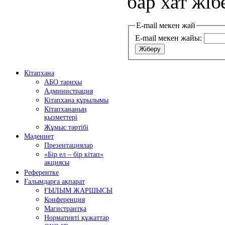
бар хат жіб
E-mail мекен жай
E-mail мекен жайы:
Жіберу
Кітапхана
АБО тарихы
Администрация
Кітапхана құрылымы
Кітапхананың
қызметтері
Жұмыс тәртібі
Мәдениет
Презентациялар
«Бір ел – бір кітап»
акциясы
Референтке
Ғалымдарға ақпарат
ҒЫЛЫМ ЖАРШЫСЫ
Конференция
Магистрантқа
Нормативті құжаттар