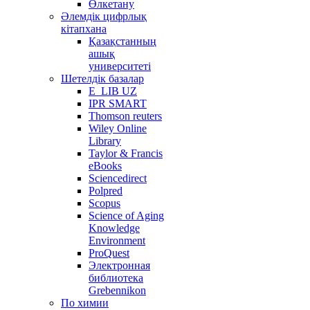
Өлкетану
Әлемдік цифрлық
кітапхана
Қазақстанның
ашық
университеті
Шетелдік базалар
E_LIB UZ
IPR SMART
Thomson reuters
Wiley Online
Library
Taylor & Francis
eBooks
Sciencedirect
Polpred
Scopus
Science of Aging
Knowledge
Environment
ProQuest
Электронная
библиотека
Grebennikon
По химии