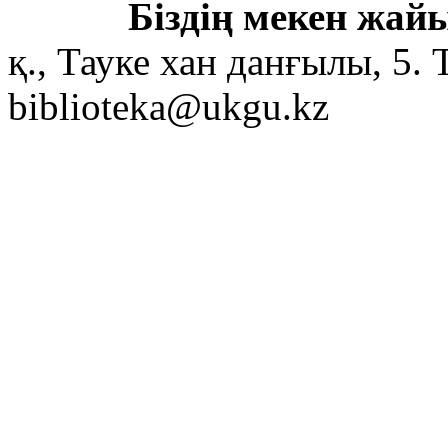
Біздің мекен жайы
қ., Тауке хан данғылы, 5. 
biblioteka@ukgu.kz